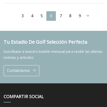
3
4
5
6
7
8
9
Tu Estadio De Golf Selección Perfecta
Suscríbase a nuestro boletín mensual para recibir las últimas
noticias y artículos
Contáctenos
COMPARTIR SOCIAL