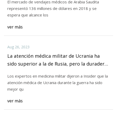
El mercado de vendajes médicos de Arabia Saudita
representó 136 millones de dólares en 2018 y se
espera que alcance los
ver más
Aug 26, 2023
La atención médica militar de Ucrania ha
sido superior a la de Rusia, pero la duradera
doctrina soviética de simplemente lanzar
Los expertos en medicina militar dijeron a Insider que la
oleadas de soldados a tus enemigos podría
atención médica de Ucrania durante la guerra ha sido
ayudar a compensarlo.
mejor qu
ver más