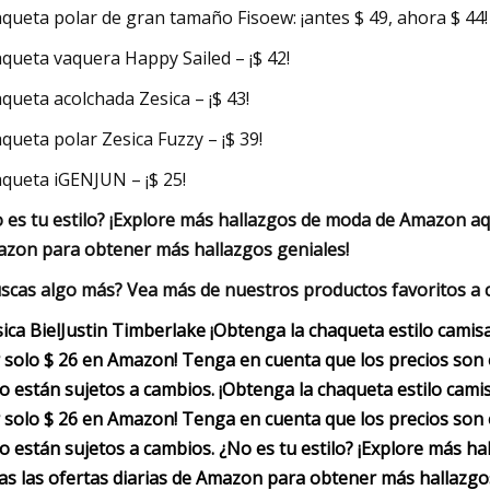
queta polar de gran tamaño Fisoew: ¡antes $ 49, ahora $ 44!
queta vaquera Happy Sailed – ¡$ 42!
queta acolchada Zesica – ¡$ 43!
queta polar Zesica Fuzzy – ¡$ 39!
queta iGENJUN – ¡$ 25!
 es tu estilo? ¡Explore más hallazgos de moda de Amazon aquí
zon para obtener más hallazgos geniales!
scas algo más? Vea más de nuestros productos favoritos a 
sica Biel
Justin Timberlake
¡Obtenga la chaqueta estilo cami
 solo $ 26 en Amazon! Tenga en cuenta que los precios son e
o están sujetos a cambios.
¡Obtenga la chaqueta estilo cam
 solo $ 26 en Amazon! Tenga en cuenta que los precios son e
o están sujetos a cambios.
¿No es tu estilo? ¡Explore más h
as las ofertas diarias de Amazon para obtener más hallazgo