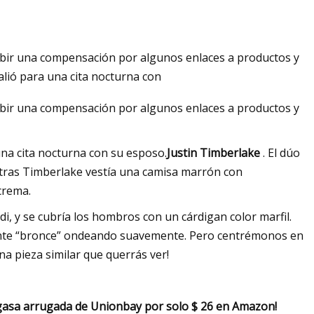
cibir una compensación por algunos enlaces a productos y
salió para una cita nocturna con
cibir una compensación por algunos enlaces a productos y
 una cita nocturna con su esposo.
Justin Timberlake
. El dúo
ntras Timberlake vestía una camisa marrón con
crema.
di, y se cubría los hombros con un cárdigan color marfil.
ente “bronce” ondeando suavemente. Pero centrémonos en
 pieza similar que querrás ver!
 gasa arrugada de Unionbay por solo $ 26 en Amazon!