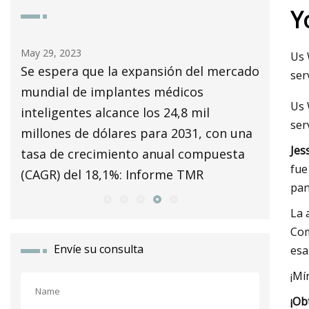
Y
May 30, 2023
May 26
Us 
mercado
El sensor de torsión verifica los
'El M
ser
conjuntos giratorios
colap
Us 
Pena
ser
on una
Jes
esta
fue
pan
La 
Com
Envíe su consulta
esa
¡Mí
¡Ob