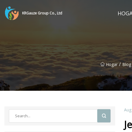
HOG
KRGauze Group Co., Ltd
/
Hogar
Blog
Aug
J