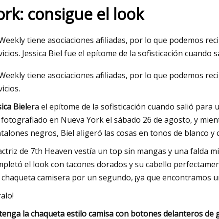
ork: consigue el look
, 2023
Weekly tiene asociaciones afiliadas, por lo que podemos re
inisterio de Salud está al borde del
vicios. Jessica Biel fue el epítome de la sofisticación cuando 
so': dentista del gobierno de
Weekly tiene asociaciones afiliadas, por lo que podemos re
ng
vicios.
sica Biel
era el epítome de la sofisticación cuando salió para
 fotografiado en Nueva York el sábado 26 de agosto, y mie
talones negros, Biel aligeró las cosas en tonos de blanco y 
actriz de 7th Heaven vestía un top sin mangas y una falda mi
pletó el look con tacones dorados y su cabello perfectam
 chaqueta camisera por un segundo, ¡ya que encontramos una
ralo!
tenga la chaqueta estilo camisa con botones delanteros de