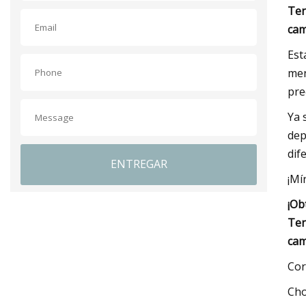
Ten
cam
Est
men
pre
Ya 
dep
dif
ENTREGAR
¡Mí
¡Ob
Ten
cam
Cor
Cho