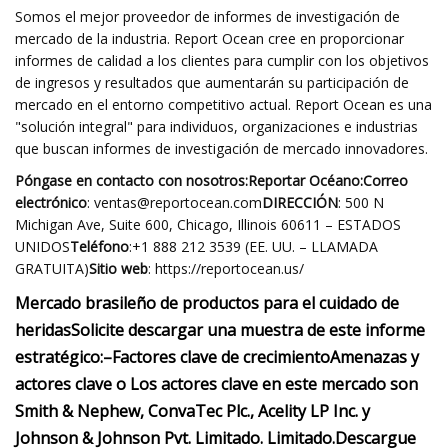
Somos el mejor proveedor de informes de investigación de
mercado de la industria. Report Ocean cree en proporcionar
informes de calidad a los clientes para cumplir con los objetivos
de ingresos y resultados que aumentarán su participación de
mercado en el entorno competitivo actual. Report Ocean es una
"solución integral" para individuos, organizaciones e industrias
que buscan informes de investigación de mercado innovadores.
Póngase en contacto con nosotros:
Reportar Océano:Correo
electrónico
:
ventas@reportocean.com
DIRECCIÓN
: 500 N
Michigan Ave, Suite 600, Chicago, Illinois 60611 – ESTADOS
UNIDOS
Teléfono
:+1 888 212 3539 (EE. UU. – LLAMADA
GRATUITA)
Sitio web
: https://reportocean.us/
Mercado brasileño de productos para el cuidado de
heridas
Solicite descargar una muestra de este informe
estratégico:
–
Factores clave de crecimiento
Amenazas y
actores clave
o Los actores clave en este mercado son
Smith & Nephew, ConvaTec Plc., Acelity LP Inc. y
Johnson & Johnson Pvt. Limitado. Limitado.
Descargue