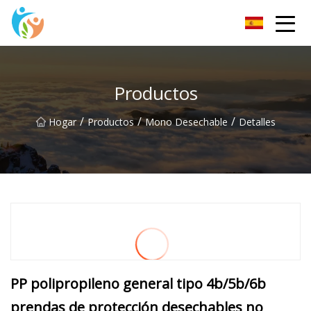
KRGauze Group Co., Ltd
Productos
/
/
/
Hogar
Productos
Mono Desechable
Detalles
PP polipropileno general tipo 4b/5b/6b
prendas de protección desechables no