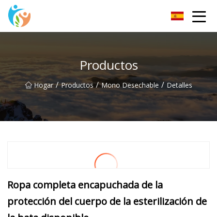
KRGauze Group Co., Ltd
Productos
/
/
/
Hogar
Productos
Mono Desechable
Detalles
Ropa completa encapuchada de la
protección del cuerpo de la esterilización de