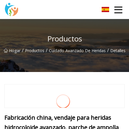
KRGauze Group Co., Ltd
Productos
/
/
/
Hogar
Productos
Cuidado Avanzado De Heridas
Detalles
Fabricación china, vendaje para heridas
hidrocoloide avanzado, parche de ampolla