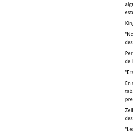
alg
est
Kin
"No
des
Per
de 
"Er
En 
tab
pre
Zel
des
"Le