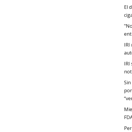
El 
cig
"No
ent
IRI
aut
IRI
not
Sin
por
“ve
Mie
FDA
Per