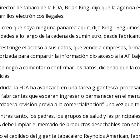
director de tabaco de la FDA, Brian King, dijo que la agenci
arrillos electrónicos ilegales.
 creo que haya ninguna panacea aquí", dijo King. "Seguimos 
idades a lo largo de la cadena de suministro, desde fabrican
 restringe el acceso a sus datos, que vende a empresas, fir
orizada para compartir la información dio acceso a la AP ba
 se negó a comentar o confirmar los datos, diciendo que la c
icias.
 duda, la FDA ha avanzado en una tarea gigantesca: procesar
 fabricantes que esperan ingresar o permanecer en el mercad
rdadera revisión previa a la comercialización” una vez que t
ntras tanto, los padres, los grupos de salud y las principa
 debe limpiar el mercado de productos desechables con sab
o el cabildeo del gigante tabacalero Reynolds American, fabr