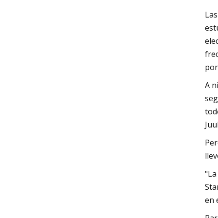
Las
est
ele
fre
por
A n
seg
tod
Juu
Per
lle
"La
Sta
en 