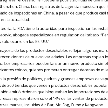
a agravar el desafío, la FDA tiene poca visibilidad de una in
Shenzhen, China. Los registros de la agencia muestran que 
ado de inspecciones en China, a pesar de que produce casi tod
 en la actualidad.
 teoría, la FDA tiene la autoridad para inspeccionar las instal
acevic, abogada especializada en regulación del tabaco. “Per
 solo ocurre en los EE. UU.”
mayoría de los productos desechables reflejan algunas marc
recen cientos de nuevas variedades. Las empresas copian los 
so. Los empresarios pueden lanzar un nuevo producto simple
ricantes chinos, quienes prometen entregar decenas de mile
o la presión de políticos, padres y grandes empresas de vap
 de 200 tiendas que venden productos desechables populares,
bién emitió órdenes que bloqueaban las importaciones de es
resas representaron sólo el 14% de las ventas de producto
otras marcas, incluidas Air Bar, Mr. Fog, Fume y Kangvape.