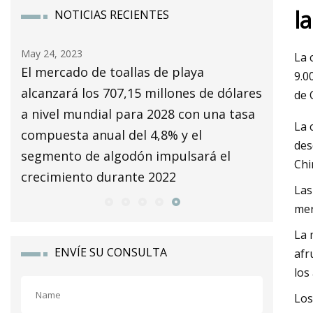
l
NOTICIAS RECIENTES
May 24, 2023
May 16, 2
La 
ño
El mercado de toallas de playa
Ofertas 
9.0
alcanzará los 707,15 millones de dólares
de 
a nivel mundial para 2028 con una tasa
La 
compuesta anual del 4,8% y el
des
segmento de algodón impulsará el
Chi
crecimiento durante 2022
Las
mer
La 
ENVÍE SU CONSULTA
afr
los
Los