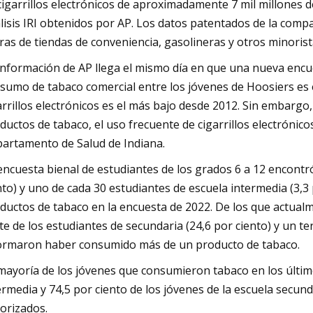
cigarrillos electrónicos de aproximadamente 7 mil millones d
lisis IRI obtenidos por AP. Los datos patentados de la comp
ras de tiendas de conveniencia, gasolineras y otros minorist
información de AP llega el mismo día en que una nueva encu
sumo de tabaco comercial entre los jóvenes de Hoosiers es e
arrillos electrónicos es el más bajo desde 2012. Sin embarg
ductos de tabaco, el uso frecuente de cigarrillos electrónic
artamento de Salud de Indiana.
encuesta bienal de estudiantes de los grados 6 a 12 encontr
nto) y uno de cada 30 estudiantes de escuela intermedia (3,3
ductos de tabaco en la encuesta de 2022. De los que actu
te de los estudiantes de secundaria (24,6 por ciento) y un te
ormaron haber consumido más de un producto de tabaco.
mayoría de los jóvenes que consumieron tabaco en los últimos
ermedia y 74,5 por ciento de los jóvenes de la escuela sec
orizados.