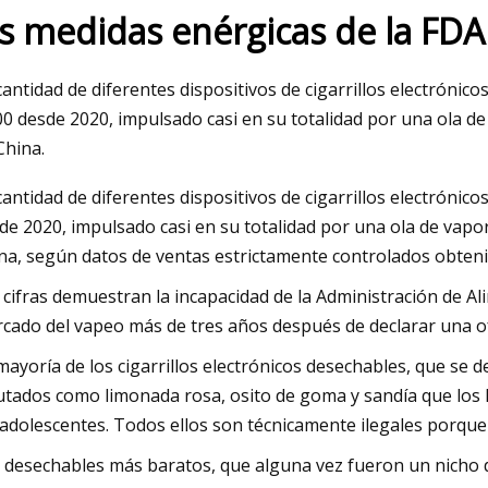
as medidas enérgicas de la FDA
023
cantidad de diferentes dispositivos de cigarrillos electrónico
y robos de 'GMA' en Feel
00 desde 2020, impulsado casi en su totalidad por una ola 
China.
cantidad de diferentes dispositivos de cigarrillos electrónico
de 2020, impulsado casi en su totalidad por una ola de vap
na, según datos de ventas estrictamente controlados obteni
 cifras demuestran la incapacidad de la Administración de 
cado del vapeo más de tres años después de declarar una of
mayoría de los cigarrillos electrónicos desechables, que se
utados como limonada rosa, osito de goma y sandía que los 
 adolescentes. Todos ellos son técnicamente ilegales porque
 desechables más baratos, que alguna vez fueron un nicho 