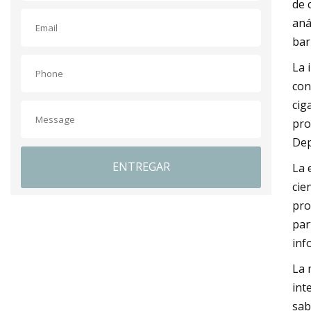
de 
aná
bar
La 
con
cig
pro
Dep
ENTREGAR
La 
cie
pro
par
inf
La 
int
sab