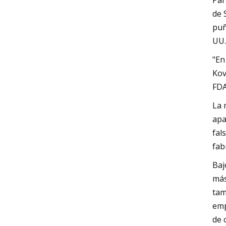
Par
de 
puñ
UU.
"En
Kov
FDA
La 
apa
fal
fab
Baj
más
tam
emp
de 