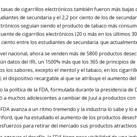
 tasas de cigarrillos electrónicos también fueron más bajas q
udiantes de secundaria y el 2,2 por ciento de los de secundar
ctrónicos seguían siendo el producto de tabaco más consumi
cuente de cigarrillos electrónicos (20 o más en los últimos 3
 ciento entre los estudiantes de secundaria. que actualmente
ivel nacional, ahora se venden más de 5800 productos dese
ún datos del IRI, un 1500% más que los 365 de principios d
os los sabores, excepto el mentol y el tabaco, en los cigarril
l, el dispositivo recargable al que se atribuye el aumento d
o la política de la FDA, formulada durante la presidencia de
vó a muchos adolescentes a cambiar de Juul a productos co
 FDA avanza a un ritmo tremendo y la industria lo sabe y lo ex
nford, que ha estudiado el aumento de los productos desecha
esfuerzos para retirar del mercado sus productos atractivos 