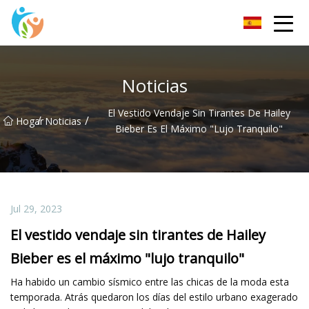
KRGauze Group Co., Ltd
Noticias
El Vestido Vendaje Sin Tirantes De Hailey
/
/
Hogar
Noticias
Bieber Es El Máximo "lujo Tranquilo"
Jul 29, 2023
El vestido vendaje sin tirantes de Hailey
Bieber es el máximo "lujo tranquilo"
Ha habido un cambio sísmico entre las chicas de la moda esta
temporada. Atrás quedaron los días del estilo urbano exagerado