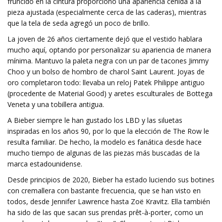
fruncido en la cintura proporcionó una apariencia ceñida a la
pieza ajustada (especialmente cerca de las caderas), mientras
que la tela de seda agregó un poco de brillo.
La joven de 26 años ciertamente dejó que el vestido hablara
mucho aquí, optando por personalizar su apariencia de manera
mínima. Mantuvo la paleta negra con un par de tacones Jimmy
Choo y un bolso de hombro de charol Saint Laurent. Joyas de
oro completaron todo: llevaba un reloj Patek Philippe antiguo
(procedente de Material Good) y aretes esculturales de Bottega
Veneta y una tobillera antigua.
A Bieber siempre le han gustado los LBD y las siluetas
inspiradas en los años 90, por lo que la elección de The Row le
resulta familiar. De hecho, la modelo es fanática desde hace
mucho tiempo de algunas de las piezas más buscadas de la
marca estadounidense.
Desde principios de 2020, Bieber ha estado luciendo sus botines
con cremallera con bastante frecuencia, que se han visto en
todos, desde Jennifer Lawrence hasta Zoë Kravitz. Ella también
ha sido de las que sacan sus prendas prêt-à-porter, como un